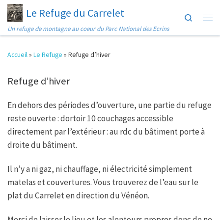
Le Refuge du Carrelet
Passer au contenu
Search
Men
Un refuge de montagne au coeur du Parc National des Ecrins
Accueil
»
Le Refuge
»
Refuge d’hiver
Refuge d’hiver
En dehors des périodes d’ouverture, une partie du refuge
reste ouverte : dortoir 10 couchages accessible
directement par l’extérieur : au rdc du bâtiment porte à
droite du bâtiment.
Il n’y a ni gaz, ni chauffage, ni électricité simplement
matelas et couvertures. Vous trouverez de l’eau sur le
plat du Carrelet en direction du Vénéon.
Merci de laisser le lieu et les alentours propres donc de ne