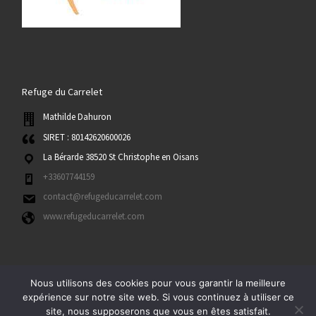
Refuge du Carrelet
Mathilde Dahuron
SIRET : 80142620600026
La Bérarde 38520 St Christophe en Oisans
+33607744159
contact@refugeducarrelet.com
www.refugeducarrelet.com
Nous utilisons des cookies pour vous garantir la meilleure
expérience sur notre site web. Si vous continuez à utiliser ce
site, nous supposerons que vous en êtes satisfait.
© 2026
Le Refuge du Carrelet
– Tous droits réservés